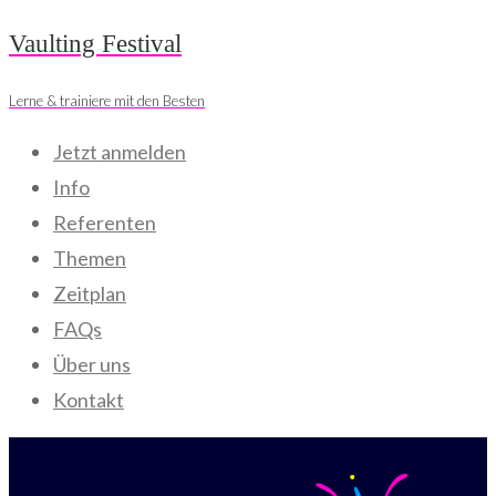
Skip
Vaulting Festival
to
Lerne & trainiere mit den Besten
content
Jetzt anmelden
Info
Referenten
Themen
Zeitplan
FAQs
Über uns
Kontakt