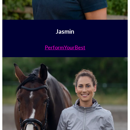
Jasmin
PerformYourBest