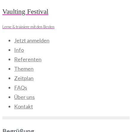
Skip
Vaulting Festival
to
Lerne & trainiere mit den Besten
content
Jetzt anmelden
Info
Referenten
Themen
Zeitplan
FAQs
Über uns
Kontakt
Begrüßung