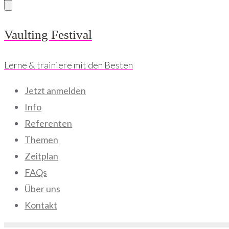
Skip
Vaulting Festival
to
Lerne & trainiere mit den Besten
content
Jetzt anmelden
Info
Referenten
Themen
Zeitplan
FAQs
Über uns
Kontakt