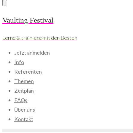
Skip
Vaulting Festival
to
Lerne & trainiere mit den Besten
content
Jetzt anmelden
Info
Referenten
Themen
Zeitplan
FAQs
Über uns
Kontakt