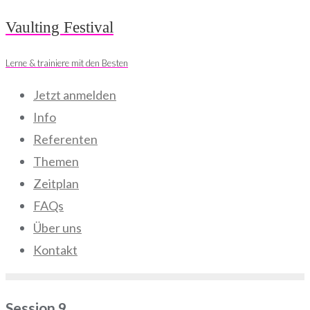
Skip
Vaulting Festival
to
Lerne & trainiere mit den Besten
content
Jetzt anmelden
Info
Referenten
Themen
Zeitplan
FAQs
Über uns
Kontakt
Session 9